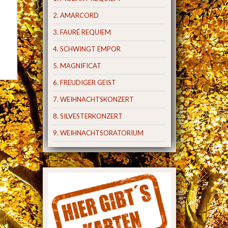
2. AMARCORD
3. FAURÉ REQUIEM
4. SCHWINGT EMPOR
5. MAGNIFICAT
6. FREUDIGER GEIST
7. WEIHNACHTSKONZERT
8. SILVESTERKONZERT
9. WEIHNACHTSORATORIUM