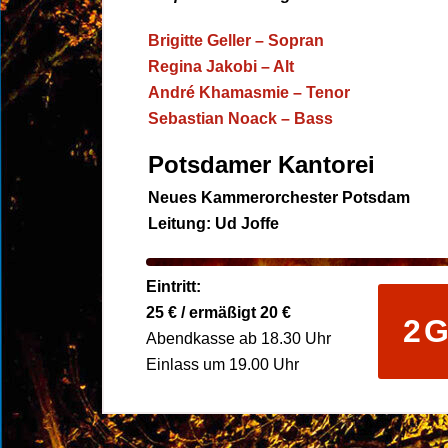
Brigitte Geller – Sopran
Regina Jakobi – Alt
André Khamasmie – Tenor
Sebastian Noack – Bass
Potsdamer Kantorei
Neues Kammerorchester Potsdam
Leitung: Ud Joffe
Eintritt:
25 € / ermäßigt 20 €
2
Abendkasse ab 18.30 Uhr
Einlass um 19.00 Uhr