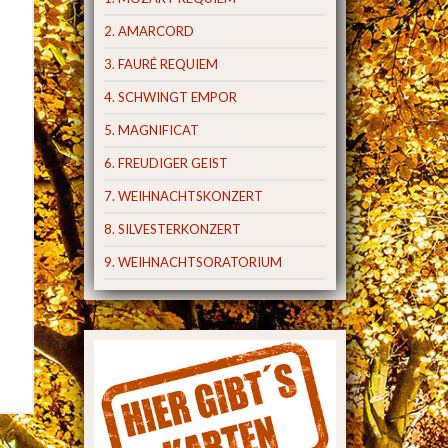
2. AMARCORD
3. FAURÉ REQUIEM
4. SCHWINGT EMPOR
5. MAGNIFICAT
6. FREUDIGER GEIST
7. WEIHNACHTSKONZERT
8. SILVESTERKONZERT
9. WEIHNACHTSORATORIUM