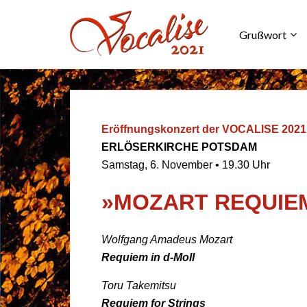
Grußwort
Eröffnungskonzert der VOCALISE 2021
ERLÖSERKIRCHE POTSDAM
Samstag, 6. November • 19.30 Uhr
»MOZART REQUIE
Wolfgang Amadeus Mozart
Requiem in d-Moll
Toru Takemitsu
Requiem for Strings