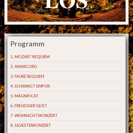
Programm
1. MOZART REQUIEM
2. AMARCORD
3. FAURÉ REQUIEM
4. SCHWINGT EMPOR
5. MAGNIFICAT
6. FREUDIGER GEIST
7. WEIHNACHTSKONZERT
8. SILVESTERKONZERT