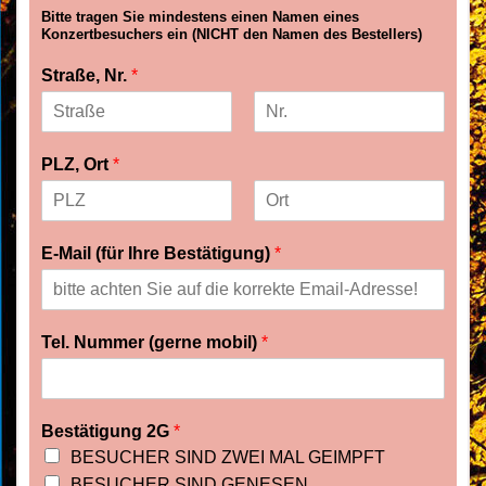
V
N
Bitte tragen Sie mindestens einen Namen eines
o
a
Konzertbesuchers ein (NICHT den Namen des Bestellers)
r
c
n
h
Straße, Nr.
*
a
n
m
a
e
m
e
V
N
o
a
PLZ, Ort
*
r
c
n
h
a
n
m
a
V
N
e
m
o
a
E-Mail (für Ihre Bestätigung)
*
e
r
c
n
h
a
n
m
a
e
m
Tel. Nummer (gerne mobil)
*
e
Bestätigung 2G
*
BESUCHER SIND ZWEI MAL GEIMPFT
BESUCHER SIND GENESEN